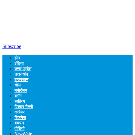
Subscribe
होम
इंडिया
उत्तर प्रदेश
उत्तराखंड
राजस्थान
खेल
मनोरंजन
ब्लॉग
साहित्य
पिक्चर गैलरी
करियर
बिजनेस
बचपन
वीडियो
NewsVoir