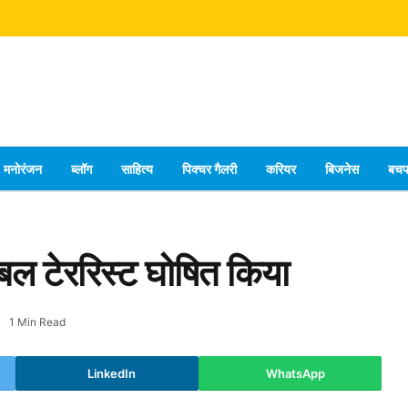
मनोरंजन
ब्लॉग
साहित्य
पिक्चर गैलरी
करियर
बिजनेस
बच
ोबल टेररिस्ट घोषित किया
1 Min Read
LinkedIn
WhatsApp