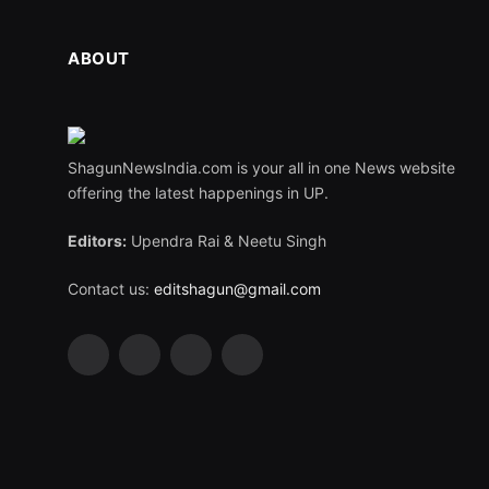
ABOUT
ShagunNewsIndia.com is your all in one News website
offering the latest happenings in UP.
Editors:
Upendra Rai & Neetu Singh
Contact us:
editshagun@gmail.com
Facebook
X
LinkedIn
WhatsApp
(Twitter)