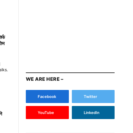
िर्फ
तिम
WE ARE HERE –
Facebook
Twitter
ने
YouTube
LinkedIn