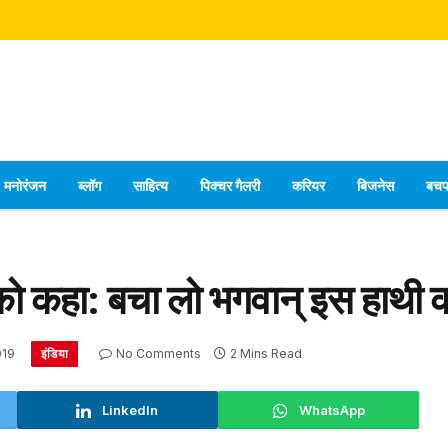
मनोरंजन
ब्लॉग
साहित्य
पिक्चर गैलरी
करियर
बिजनेस
बच
 को कहा: बचा लो भगवान् इस हाथी 
इंडिया
019
No Comments
2 Mins Read
LinkedIn
WhatsApp