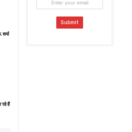
m
a
i
l
Submit
*
 शर्मा
रहे हैं