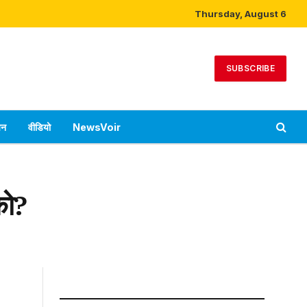
Thursday, August 6
SUBSCRIBE
पन
वीडियो
NewsVoir
को?