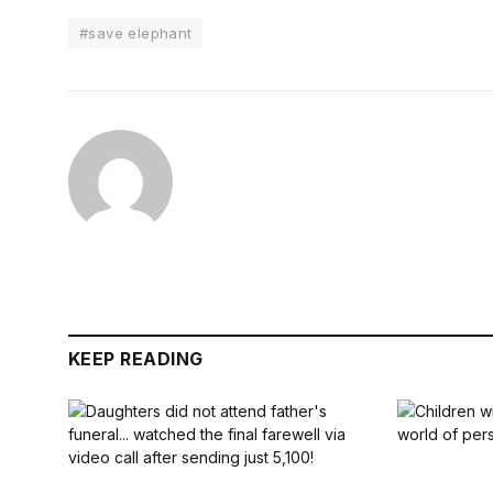
#save elephant
KEEP READING