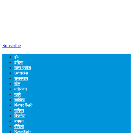
Subscribe
होम
इंडिया
उत्तर प्रदेश
उत्तराखंड
राजस्थान
खेल
मनोरंजन
ब्लॉग
साहित्य
पिक्चर गैलरी
करियर
बिजनेस
बचपन
वीडियो
NewsVoir