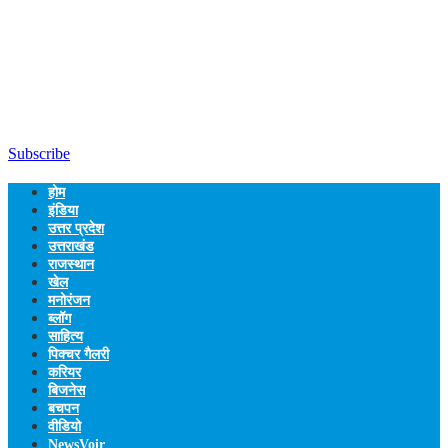
Subscribe
होम
इंडिया
उत्तर प्रदेश
उत्तराखंड
राजस्थान
खेल
मनोरंजन
ब्लॉग
साहित्य
पिक्चर गैलरी
करियर
बिजनेस
बचपन
वीडियो
NewsVoir