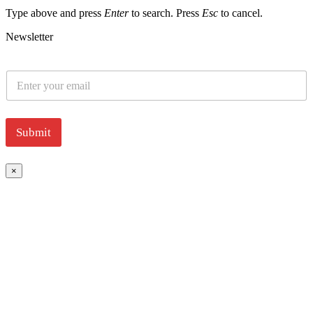
Type above and press
Enter
to search. Press
Esc
to cancel.
Newsletter
E
m
a
i
l
Submit
*
×