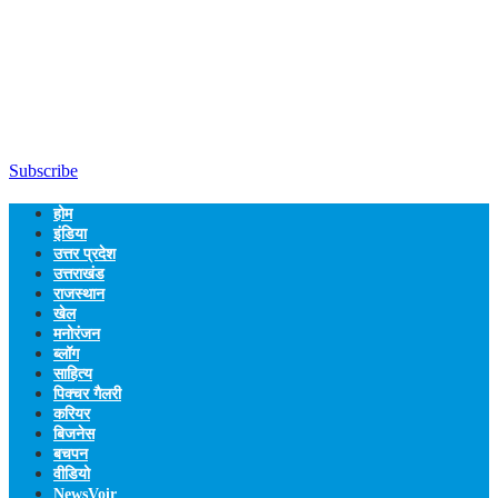
Subscribe
होम
इंडिया
उत्तर प्रदेश
उत्तराखंड
राजस्थान
खेल
मनोरंजन
ब्लॉग
साहित्य
पिक्चर गैलरी
करियर
बिजनेस
बचपन
वीडियो
NewsVoir