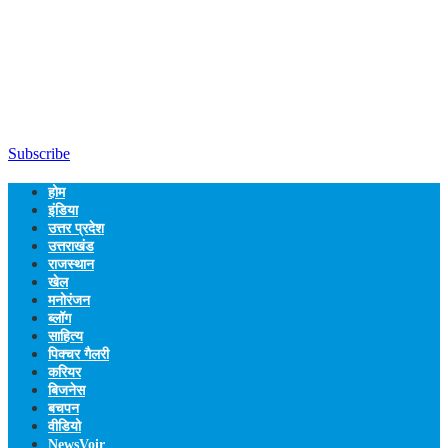
Subscribe
होम
इंडिया
उत्तर प्रदेश
उत्तराखंड
राजस्थान
खेल
मनोरंजन
ब्लॉग
साहित्य
पिक्चर गैलरी
करियर
बिजनेस
बचपन
वीडियो
NewsVoir