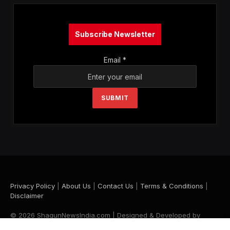
Subscribe Newsletter
Email
*
SUBMIT
Privacy Policy
|
About Us
|
Contact Us
|
Terms & Conditions
|
Disclaimer
© 2026 ShagunNewsIndia.com | Designed & Developed by
Krishna Maurya