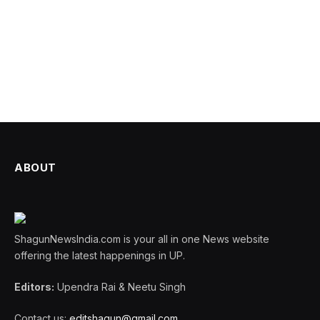
ABOUT
ShagunNewsIndia.com is your all in one News website
offering the latest happenings in UP.
Editors:
Upendra Rai & Neetu Singh
Contact us:
editshagun@gmail.com