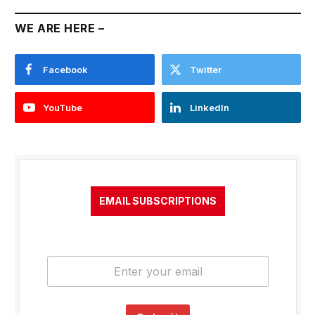
WE ARE HERE –
Facebook
Twitter
YouTube
LinkedIn
EMAIL SUBSCRIPTIONS
E
m
a
i
l