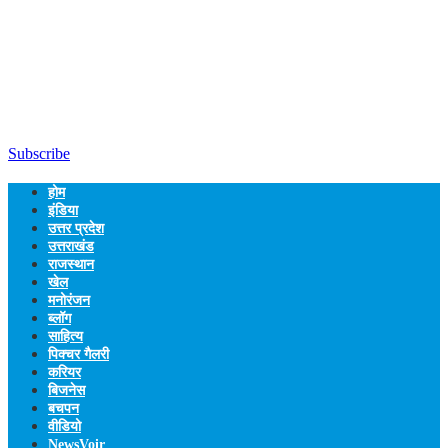
Subscribe
होम
इंडिया
उत्तर प्रदेश
उत्तराखंड
राजस्थान
खेल
मनोरंजन
ब्लॉग
साहित्य
पिक्चर गैलरी
करियर
बिजनेस
बचपन
वीडियो
NewsVoir