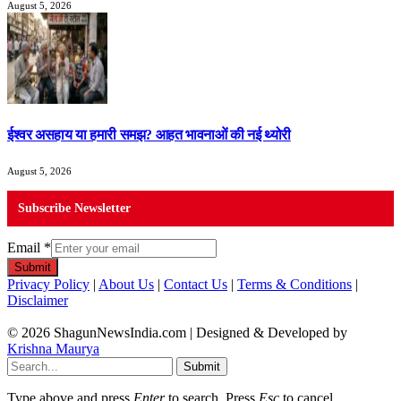
August 5, 2026
ईश्वर असहाय या हमारी समझ? आहत भावनाओं की नई थ्योरी
August 5, 2026
Subscribe Newsletter
Email
*
Submit
Privacy Policy
|
About Us
|
Contact Us
|
Terms & Conditions
|
Disclaimer
© 2026 ShagunNewsIndia.com | Designed & Developed by
Krishna Maurya
Submit
Type above and press
Enter
to search. Press
Esc
to cancel.