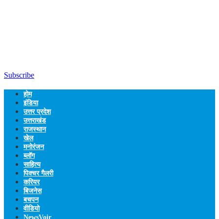
Subscribe
होम
इंडिया
उत्तर प्रदेश
उत्तराखंड
राजस्थान
खेल
मनोरंजन
ब्लॉग
साहित्य
पिक्चर गैलरी
करियर
बिजनेस
बचपन
वीडियो
NewsVoir