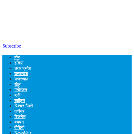
Subscribe
होम
इंडिया
उत्तर प्रदेश
उत्तराखंड
राजस्थान
खेल
मनोरंजन
ब्लॉग
साहित्य
पिक्चर गैलरी
करियर
बिजनेस
बचपन
वीडियो
NewsVoir