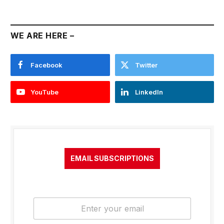
WE ARE HERE –
Facebook
Twitter
YouTube
LinkedIn
EMAIL SUBSCRIPTIONS
E
m
a