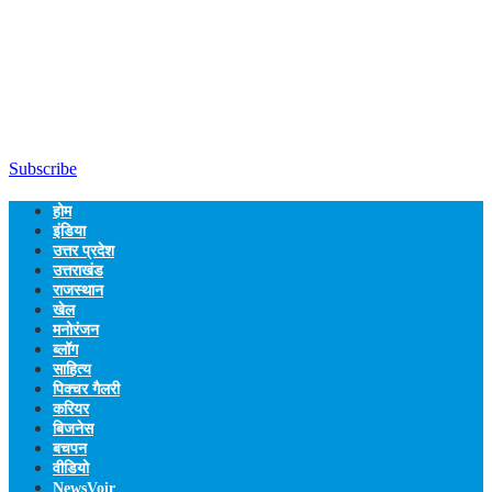
Subscribe
होम
इंडिया
उत्तर प्रदेश
उत्तराखंड
राजस्थान
खेल
मनोरंजन
ब्लॉग
साहित्य
पिक्चर गैलरी
करियर
बिजनेस
बचपन
वीडियो
NewsVoir