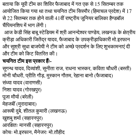
बताया कि यूपी टीम का शिविर फैजाबाद में गत एक से 15 सितम्बर तक
आयोजित किया गया था तथा चयनित टीम सिरमौर (हिमाचल प्रदेश) में 17
से 22 सितम्बर तक होने वाली 41वीं राष्ट्रीय जूनियर बालिका हैण्डबॉल
चैंपियनशिप में भाग लेंगी।
आज केडी सिंह बाबू स्टेडियम में श्री आनन्देश्वर पाण्डेय, लखनऊ के क्षेत्रीय
क्रीड़ा अधिकारी जितेंद्र यादव, फैजाबाद के उपक्रीड़ाधिकारी मो.इरफान
और सुश्री सुधा बाजपेयी ने टीम को अच्छे प्रदर्शन के लिए शुभकामनाएं दी
और टीम को किट वितरित की।
चयनित टीम इस प्रकार हैंः-
सुगन्ध यादव, दिव्यांशी, सुनीता राज, राधना भास्कर, कविता चौधरी (बस्ती)
मोनी चौधरी, प्रीति गौड़, मुस्कान गौतम, रेहाना बानो (फैजाबाद)
संध्या यादव (वाराणसी)
निशा यादव (गोरखपुर)
पूजा मौर्या (बरेली)
मेहजबीं (मुरादाबाद)
आरूषी दुबे, शीतल कुमारी (लखनऊ)
खुशबु शर्मा (सहारनपुर)
आरक्षितः मानसी (सहारनपुर)
कोचः मो.इरफान, मैनेजरः मो.तौहीद