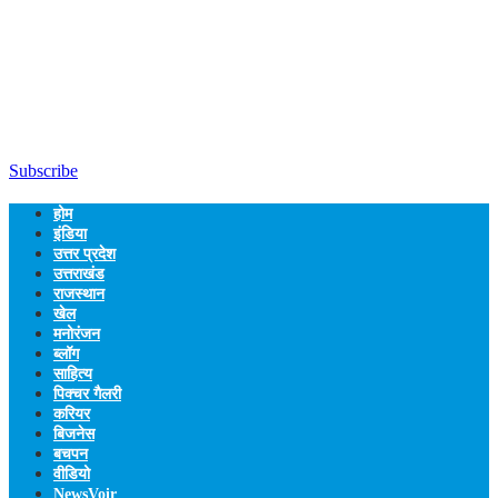
Subscribe
होम
इंडिया
उत्तर प्रदेश
उत्तराखंड
राजस्थान
खेल
मनोरंजन
ब्लॉग
साहित्य
पिक्चर गैलरी
करियर
बिजनेस
बचपन
वीडियो
NewsVoir