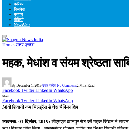
करियर
बिजनेस
बचपन
वीडियो
NewsVoir
Home
»
उत्तर प्रदेश
महक, मेधांश व संयम श्रेष्ठता सा
By
December 1, 2019
उत्तर प्रदेश
No Comments
2 Mins Read
Facebook
Twitter
LinkedIn
WhatsApp
Share
Facebook
Twitter
LinkedIn
WhatsApp
30वीं शिवानी कप चिल्ड्रेंस डे चेस चैंपियनशिप
लखनऊ, 01 दिसंबर, 2019:
सीएमएस कानपुर रोड की महक सिंघल ने लखनऊ जिल
साथ खिताब जीत लिया। मानसरोवर योजना, शहीद पथ स्थित शिवानी पब्लिक स्कू