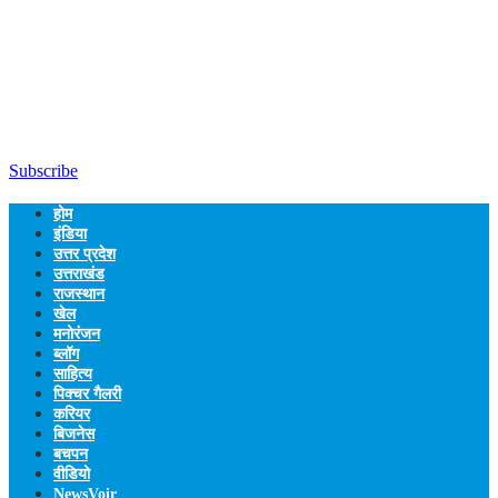
Subscribe
होम
इंडिया
उत्तर प्रदेश
उत्तराखंड
राजस्थान
खेल
मनोरंजन
ब्लॉग
साहित्य
पिक्चर गैलरी
करियर
बिजनेस
बचपन
वीडियो
NewsVoir