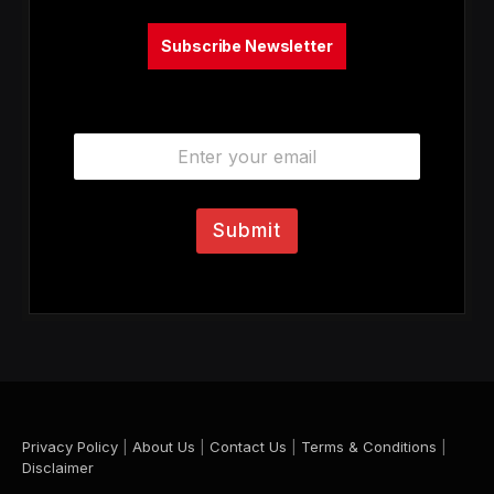
Subscribe Newsletter
E
m
a
i
l
Submit
*
Privacy Policy
|
About Us
|
Contact Us
|
Terms & Conditions
|
Disclaimer