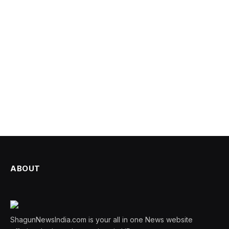
ABOUT
ShagunNewsIndia.com is your all in one News website