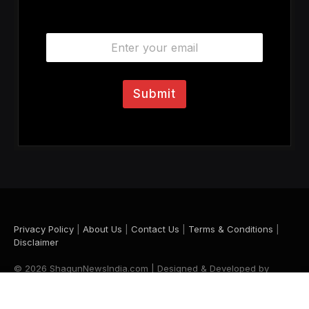
E
m
a
i
l
Submit
*
Privacy Policy
|
About Us
|
Contact Us
|
Terms & Conditions
|
Disclaimer
© 2026 ShagunNewsIndia.com | Designed & Developed by
Krishna Maurya