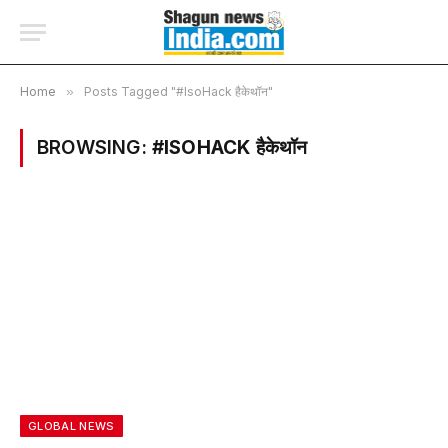
Home
»
Posts Tagged "#IsoHack हैकेथॉन"
BROWSING:
#ISOHACK हैकेथॉन
GLOBAL NEWS