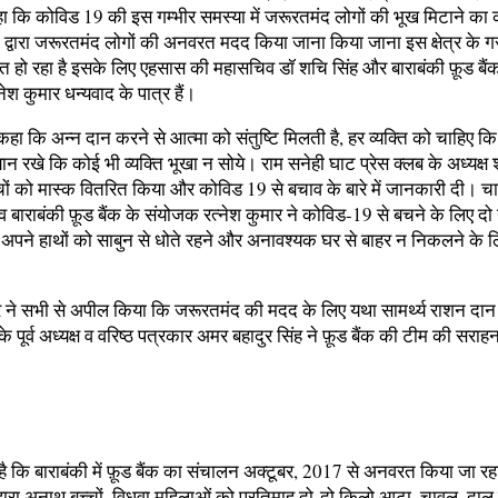
हा कि कोविड 19 की इस गम्भीर समस्या में जरूरतमंद लोगों की भूख मिटाने का क
क द्वारा जरूरतमंद लोगों की अनवरत मदद किया जाना किया जाना इस क्षेत्र के गर
त हो रहा है इसके लिए एहसास की महासचिव डॉ शचि सिंह और बाराबंकी फ़ूड बैं
ेश कुमार धन्यवाद के पात्र हैं।
हा कि अन्न दान करने से आत्मा को संतुष्टि मिलती है, हर व्यक्ति को चाहिए क
न रखे कि कोई भी व्यक्ति भूखा न सोये। राम सनेही घाट प्रेस क्लब के अध्यक्ष श्
्चों को मास्क वितरित किया और कोविड 19 से बचाव के बारे में जानकारी दी। च
 बाराबंकी फ़ूड बैंक के संयोजक रत्नेश कुमार ने कोविड-19 से बचने के लिए दो 
 अपने हाथों को साबुन से धोते रहने और अनावश्यक घर से बाहर न निकलने के
ार ने सभी से अपील किया कि जरूरतमंद की मदद के लिए यथा सामर्थ्य राशन दान
के पूर्व अध्यक्ष व वरिष्ठ पत्रकार अमर बहादुर सिंह ने फ़ूड बैंक की टीम की सरा
ै कि बाराबंकी में फ़ूड बैंक का संचालन अक्टूबर, 2017 से अनवरत किया जा रहा 
हारा अनाथ बच्चों, विधवा महिलाओं को प्रतिमाह दो-दो किलो आटा, चावल, दा