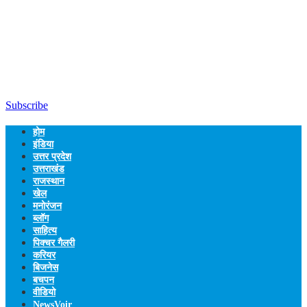
Subscribe
होम
इंडिया
उत्तर प्रदेश
उत्तराखंड
राजस्थान
खेल
मनोरंजन
ब्लॉग
साहित्य
पिक्चर गैलरी
करियर
बिजनेस
बचपन
वीडियो
NewsVoir