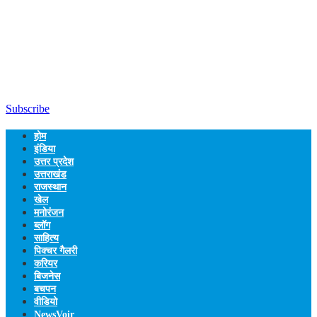
Subscribe
होम
इंडिया
उत्तर प्रदेश
उत्तराखंड
राजस्थान
खेल
मनोरंजन
ब्लॉग
साहित्य
पिक्चर गैलरी
करियर
बिजनेस
बचपन
वीडियो
NewsVoir