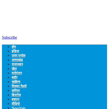
Subscribe
होम
इंडिया
उत्तर प्रदेश
उत्तराखंड
राजस्थान
खेल
मनोरंजन
ब्लॉग
साहित्य
पिक्चर गैलरी
करियर
बिजनेस
बचपन
वीडियो
NewsVoir