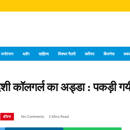
मनोरंजन
ब्लॉग
साहित्य
पिक्चर गैलरी
करियर
बिजनेस
बच
शी कॉलगर्ल का अड्डा : पकड़ी गयी य
इंडिया
No Comments
2 Mins Read