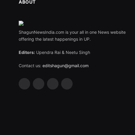
ABOUT
ShagunNewsIndia.com is your all in one News website
offering the latest happenings in UP.
Editors:
Upendra Rai & Neetu Singh
Contact us:
editshagun@gmail.com
Facebook
X
LinkedIn
WhatsApp
(Twitter)