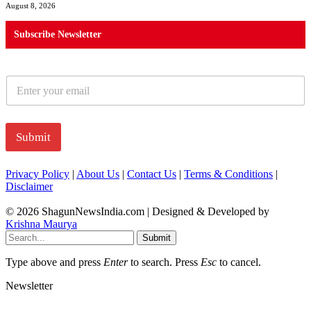
August 8, 2026
Subscribe Newsletter
E
m
a
i
l
Submit
*
Privacy Policy
|
About Us
|
Contact Us
|
Terms & Conditions
|
Disclaimer
© 2026 ShagunNewsIndia.com | Designed & Developed by
Krishna Maurya
Submit
Type above and press
Enter
to search. Press
Esc
to cancel.
Newsletter