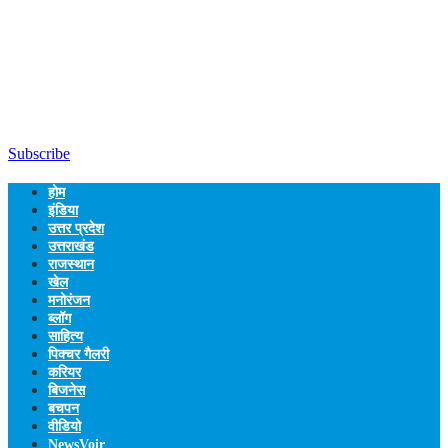
Subscribe
होम
इंडिया
उत्तर प्रदेश
उत्तराखंड
राजस्थान
खेल
मनोरंजन
ब्लॉग
साहित्य
पिक्चर गैलरी
करियर
बिजनेस
बचपन
वीडियो
NewsVoir