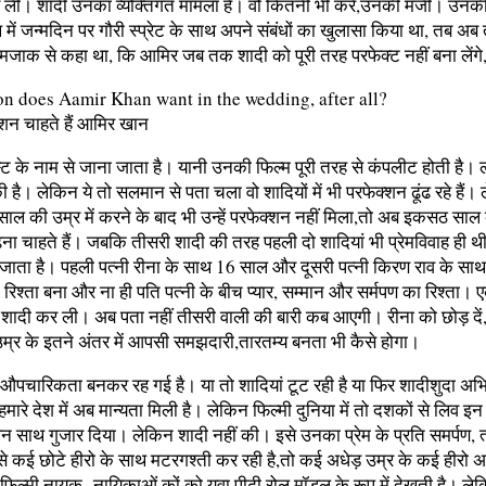
ली। शादी उनका व्यक्तिगत मामला है। वो कितनी भी करें,उनकी मर्जी। उनकी त
 में जन्मदिन पर गौरी स्प्रेट के साथ अपने संबंधों का खुलासा किया था, तब अ
 मजाक से कहा था, कि आमिर जब तक शादी को पूरी तरह परफेक्ट नहीं बना लेंगे
शन चाहते हैं आमिर खान
्ट के नाम से जाना जाता है। यानी उनकी फिल्म पूरी तरह से कंपलीट होती है। ल
चुकी है। लेकिन ये तो सलमान से पता चला वो शादियों में भी परफेक्शन ढूंढ रहे ह
साल की उम्र में करने के बाद भी उन्हें परफेक्शन नहीं मिला,तो अब इकसठ साल
ना चाहते हैं। जबकि तीसरी शादी की तरह पहली दो शादियां भी प्रेमविवाह ही थी।
 जाता है। पहली पत्नी रीना के साथ 16 साल और दूसरी पत्नी किरण राव के सा
रिश्ता बना और ना ही पति पत्नी के बीच प्यार, सम्मान और सर्मपण का रिश्ता
शादी कर ली। अब पता नहीं तीसरी वाली की बारी कब आएगी। रीना को छोड़ दे
्र के इतने अंतर में आपसी समझदारी,तारतम्य बनता भी कैसे होगा।
अब औपचारिकता बनकर रह गई है। या तो शादियां टूट रही है या फिर शादीशुदा अभिने
 हमारे देश में अब मान्यता मिली है। लेकिन फिल्मी दुनिया में तो दशकों से लिव
ूरा जीवन साथ गुजार दिया। लेकिन शादी नहीं की। इसे उनका प्रेम के प्रति समर्प
र से कई छोटे हीरो के साथ मटरगश्ती कर रही है,तो कई अधेड़ उम्र के कई हीरो अ
ं फिल्मी नायक -नायिकाओं कों को युवा पीढ़ी रोल मॉडल के रूप में देखती है। ले