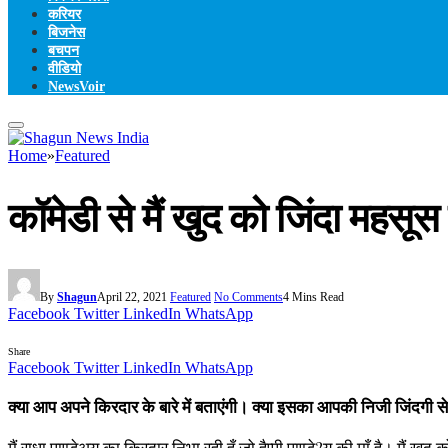
करियर
बिजनेस
बचपन
वीडियो
NewsVoir
Home
»
Featured
कॉमेडी से मैं खुद को जिंदा महसूस क
By
Shagun
April 22, 2021
Featured
No Comments
4 Mins Read
Facebook
Twitter
LinkedIn
WhatsApp
Share
Facebook
Twitter
LinkedIn
WhatsApp
क्या आप अपने किरदार के बारे में बताएंगी। क्या इसका आपकी निजी जिंदगी से
मैं राधा पाण्डेअय का किरदार निभा रही हूँ जो हैप्पी पाण्डे?य की माँ है। मैं