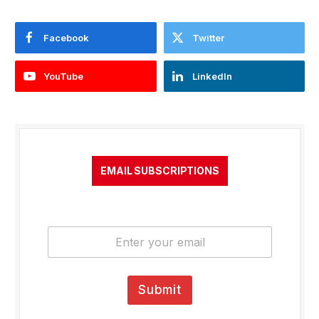
Facebook
Twitter
YouTube
LinkedIn
EMAIL SUBSCRIPTIONS
E
m
a
i
l
Submit
*