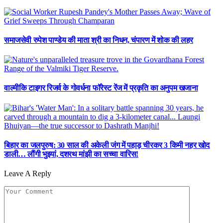
समाजसेवी रुपेश पाण्डेय की माता श्री का निधन, चंपारण में शोक की लहर
वाल्मीकि टाइगर रिजर्व के गोवर्धना फॉरेस्ट रेंज में प्रकृति का अनुपम खजाना
बिहार का जलपुरुष: 30 साल की अकेली जंग में पहाड़ चीरकर 3 किमी नहर खोद
डाली… लौंगी भुइयां, दशरथ मांझी का सच्चा वारिस!
Leave A Reply