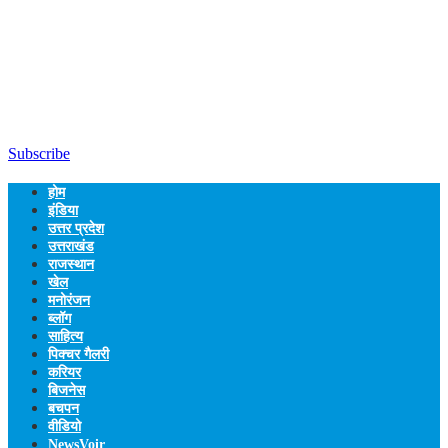
Subscribe
होम
इंडिया
उत्तर प्रदेश
उत्तराखंड
राजस्थान
खेल
मनोरंजन
ब्लॉग
साहित्य
पिक्चर गैलरी
करियर
बिजनेस
बचपन
वीडियो
NewsVoir