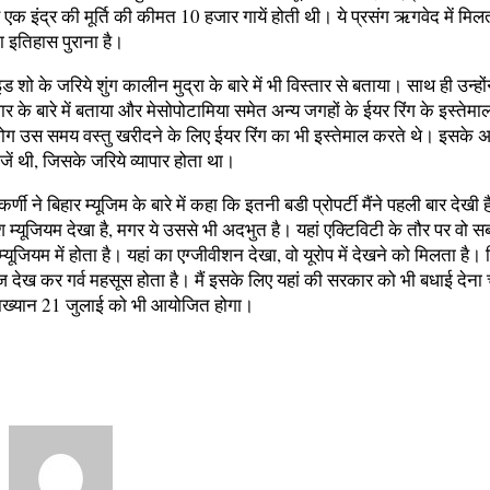
 एक इंद्र की मूर्ति की कीमत 10 हजार गायें होती थी। ये प्रसंग ऋगवेद में मिल
 का इतिहास पुराना है।
‍लाइड शो के जरिये शुंग कालीन मुद्रा के बारे में भी विस्‍तार से बताया। साथ ही उन्‍हों
ापार के बारे में बताया और मेसोपोटामिया समेत अन्‍य जगहों के ईयर रिंग के इस्‍तेमाल 
ोग उस समय वस्‍तु खरीदने के लिए ईयर रिंग का भी इस्‍तेमाल करते थे। इसके 
जें थी, जिसके जरिये व्‍यापार होता था।
र्णी ने बिहार म्‍यूजिम के बारे में कहा कि इतनी बडी प्रोपर्टी मैंने पहली बार देखी ह
श म्‍यूजियम देखा है, मगर ये उससे भी अदभुत है। यहां एक्टिविटी के तौर पर वो सब 
्‍यूजियम में होता है। यहां का एग्‍जीवीशन देखा, वो यूरोप में देखने को मिलता है। 
देख कर गर्व महसूस होता है। मैं इसके लिए यहां की सरकार को भी बधाई देना 
्‍याख्‍यान 21 जुलाई को भी आयोजित होगा।