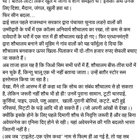
था। बोतल-लोटा लेकर खुले में जाना वे शान समझते थे। इसका अर्थ उनके
लिए दिशा, मैदान, जंगल, खुली हवा था।
फिर सीन बदला…
ढाई साल पहले राजस्थान सरकार द्वारा पंचायत चुनाव लडऩे वालों की
उम्मीद्वारी के पर्चे में एक कॉलम अनिवार्य शौचालय का रखा, तो कम से कम
दावेदारों के घरों में एक रात में ही शौचालय खड़े हो गए। फिर प्रधानमंत्री
द्वारा शौचालय बनाने की मुहिम ने गांव वालों को यह फॉर्मूला दे दिया कि
शौचालय बनवाकर ऊपर खिला-पिलाकर भी दो-तीन हजार रुपए सेफली बचाए
जा सकते हैं।
अब ताजा हाल यह है कि जिओ सिम सभी घरों में हैं, शौचालय बीस-तीस घरों में
बन चुके हैं, किन्तु चालू एक भी नहीं बताया जाता। उन्हें बतौर स्टोर रूम
इस्तेमाल किया जा रहा है।
देखा, मैंने तो आरम्भ में ही कहा था कि सोच का संबंध शौचालय से हो सकता
है, लेकिन जरूरी नहीं शौच भी हो ही! उनमें पुराना सामान, टूटी चारपाई,
कुर्सियां, पाइप, उपले, पशु आहार, खाली-पुरानी बोरियां, कट्टे, बटी हुई
रस्सियां, मिट्टी के घड़े आदि भी हो सकते हैं। (जो अपनी आंखों से देखा।)
क्योंकि इसके होने के लिए पहले दिमागी शौच से निवृत्ति जरूरी है और वह बिना
अवेयरनेस का एनिमा दिए होने से रही। यहां अवेयरनेस की गति बदलते भारत
जितनी नहीं है।
(अब जब ‘टाइलेट-एक प्रेम कथा’ नाम से फिल्म ही आ गई है, तो यह सब