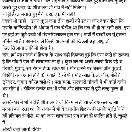
स्थानीय शिक्षक ने गांव में फ्लोराइड के आधिक्य से पीले हुए दांतों की नुमाइश
करते हुए कहा कि शौचालय तो गांव में नहीं मिलेगा।
थोड़ी हैरत जताते हुए मैंने कहा, एक भी नहीं!
एक्को भी नाहीं। उसने कुल जमा तीन शब्दों को इतना जोर देकर बोला कि
उसके कॉन्फिडेंस भरे अंदाज में एक चैलेंज था कि एक भी हो तो लगी शर्त! इस
पर वहां आ जुटे बच्चे भी खिलखिलाकर हंस पड़े। गांवों में बच्चों का यूं हंसना
नॉर्मल सा है। सामने वाले किसी अजनबी की खिल्ली उड़ जाए, तो
खिलखिलाना लाजिमी होता है।
खैर, हमें यह मानने में हिचक के साथ बड़ी दिक्कत हुई कि ऐसा कैसे हो सकता
है कि गांव में एक भी शौचालय ना हो। कुछ घर तो अच्छे-खासे दिख रहे थे,
लिपाई, पुताई, रंग-रोगन ठीक-ठाक था। गौर करने पर बिरला वॉल पुट्टी,
पीओपी तक अपने होने की गवाही दे रहे थे। मोटरसाइकिल, जीप, बोलेरो,
ट्रेक्टर, जुगाड़ वगैरह खड़े थे। पता चला, सरकारी नौकरी में भी कोई दर्जन
भर लोग हैं। लेकिन उनके घर भी सोच और शौचालय से पूरी तरह मुक्त ही
थे।
आपके घर में भी नहीं है शौचालय? जो कि पास ही था और अच्छा-खासा
मकान बना रखा था, के जवाब में भी वे स्थानीय शिक्षक ही उनके प्रतिनिधि
की हैसियत से बोले, या को जाणे शौचालय! सब बाहर ही फारिग होते हैं, खुल्ले
में।
औरतें कहां जाती होंगी?