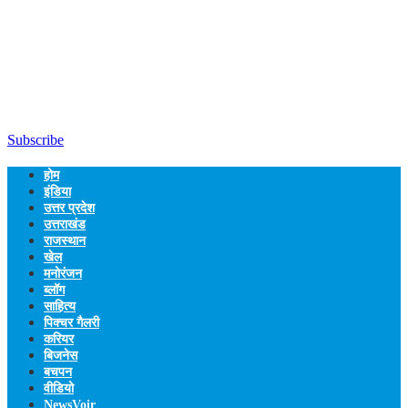
Subscribe
होम
इंडिया
उत्तर प्रदेश
उत्तराखंड
राजस्थान
खेल
मनोरंजन
ब्लॉग
साहित्य
पिक्चर गैलरी
करियर
बिजनेस
बचपन
वीडियो
NewsVoir