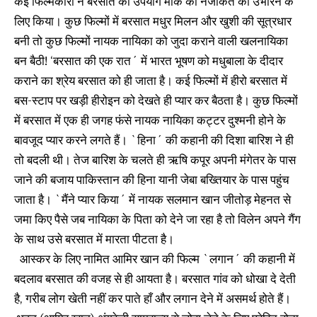
कई फिल्मकारों ने बरसात का उपयोग मौके की नजाकत को उभारने के
लिए किया। कुछ फिल्मों में बरसात मधुर मिलन और खुशी की सूत्रधार
बनी तो कुछ फिल्मों नायक नायिका को जुदा कराने वाली खलनायिका
बन बैठी! ‘बरसात की एक रात´ में भारत भूषण को मधुबाला के दीदार
कराने का श्रेय बरसात को ही जाता है। कई फिल्मों में हीरो बरसात में
बस-स्टाप पर खड़ी हीरोइन को देखते ही प्यार कर बैठता है। कुछ फिल्मों
में बरसात में एक ही जगह फंसे नायक नायिका कट्टर दुश्मनी होने के
बावजूद प्यार करने लगते हैं। `हिना´ की कहानी की दिशा बारिश ने ही
तो बदली थी। तेज बारिश के चलते ही ऋषि कपूर अपनी मंगेतर के पास
जाने की बजाय पाकिस्तान की हिना यानी जेबा बख्तियार के पास पहुंच
जाता है। `मैंने प्यार किया´ में नायक सलमान खान जीतोड़ मेहनत से
जमा किए पैसे जब नायिका के पिता को देने जा रहा है तो विलेन अपने गैंग
के साथ उसे बरसात में मारता पीटता है।
आस्कर के लिए नामित आमिर खान की फिल्म `लगान´ की कहानी में
बदलाव बरसात की वजह से ही आयता है। बरसात गांव को धोखा दे देती
है, गरीब लोग खेती नहीं कर पाते हाँ और लगान देने में असमर्थ होते हैं।