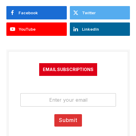
Facebook
Twitter
YouTube
LinkedIn
EMAIL SUBSCRIPTIONS
E
m
a
i
l
Submit
*