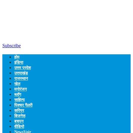
Subscribe
होम
इंडिया
उत्तर प्रदेश
उत्तराखंड
राजस्थान
खेल
मनोरंजन
ब्लॉग
साहित्य
पिक्चर गैलरी
करियर
बिजनेस
बचपन
वीडियो
NewsVoir