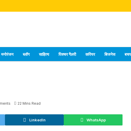
मनोरंजन
ब्लॉग
साहित्य
पिक्चर गैलरी
करियर
बिजनेस
बच
ments
22 Mins Read
LinkedIn
WhatsApp