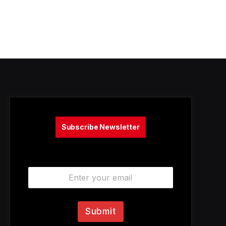
Subscribe Newsletter
E
m
a
i
l
Submit
*