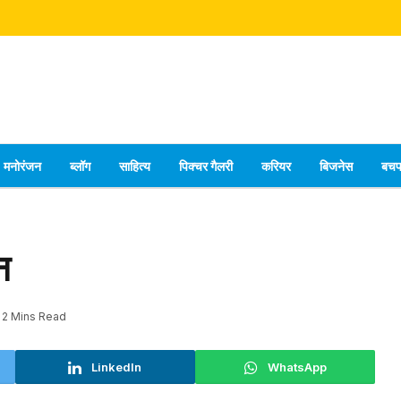
मनोरंजन
ब्लॉग
साहित्य
पिक्चर गैलरी
करियर
बिजनेस
बच
न
2 Mins Read
LinkedIn
WhatsApp