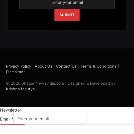
SUBMIT
Privacy Policy
|
About Us
|
Contact Us
|
Terms & Conditions
|
Disclaimer
© 2026 ShagunNewsIndia.com | Designed & Developed by
Krishna Maurya
Newsletter
Email
*
SUBMIT