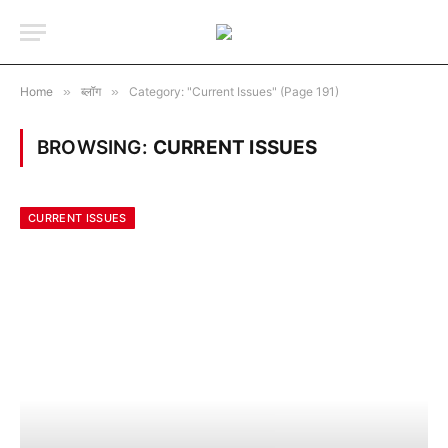
Home
»
ब्लॉग
»
Category: "Current Issues" (Page 191)
BROWSING:
CURRENT ISSUES
CURRENT ISSUES