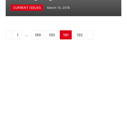
CURRENT ISSUES
March 14, 2018
Previous
Next
…
1
189
190
191
192