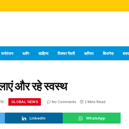
मनोरंजन
ब्लॉग
साहित्य
पिक्चर गैलरी
करियर
बिजनेस
बच
ाएं और रहे स्वस्थ
GLOBAL NEWS
19
No Comments
2 Mins Read
LinkedIn
WhatsApp