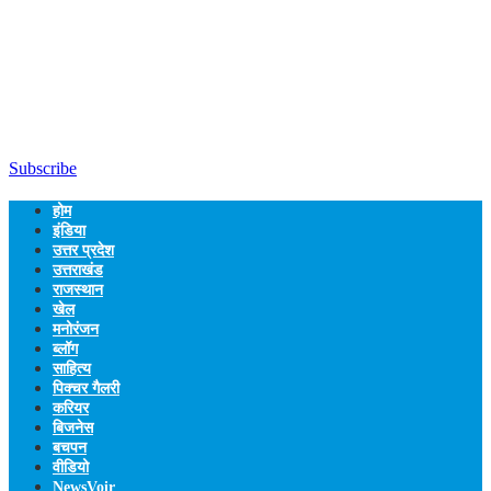
Subscribe
होम
इंडिया
उत्तर प्रदेश
उत्तराखंड
राजस्थान
खेल
मनोरंजन
ब्लॉग
साहित्य
पिक्चर गैलरी
करियर
बिजनेस
बचपन
वीडियो
NewsVoir