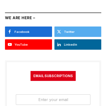
WE ARE HERE –
Facebook
Twitter
YouTube
LinkedIn
EMAIL SUBSCRIPTIONS
E
m
a