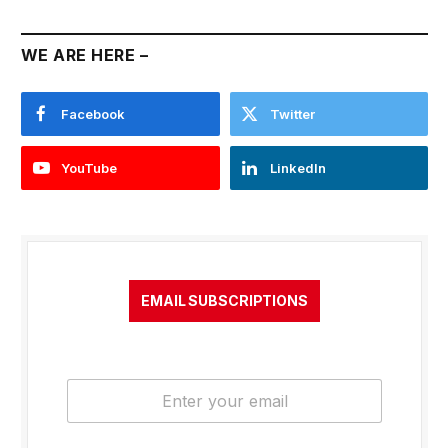
WE ARE HERE –
Facebook
Twitter
YouTube
LinkedIn
EMAIL SUBSCRIPTIONS
E
m
a
i