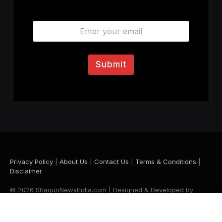
E
m
a
i
l
Submit
*
Privacy Policy
|
About Us
|
Contact Us
|
Terms & Conditions
|
Disclaimer
© 2026 ShagunNewsIndia.com | Designed & Developed by
Krishna Maurya