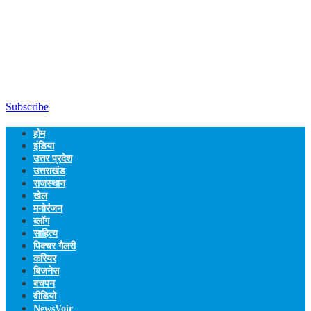
Subscribe
होम
इंडिया
उत्तर प्रदेश
उत्तराखंड
राजस्थान
खेल
मनोरंजन
ब्लॉग
साहित्य
पिक्चर गैलरी
करियर
बिजनेस
बचपन
वीडियो
NewsVoir