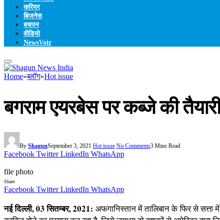
करियर
बिजनेस
बचपन
वीडियो
NewsVoir
Home
»
ब्लॉग
»
Hot issue
बगराम एयरबेस पर कब्जे की तैयार
By
Shagun
September 3, 2021
Hot issue
No Comments
3 Mins Read
Facebook
Twitter
LinkedIn
WhatsApp
file photo
Share
Facebook
Twitter
LinkedIn
WhatsApp
नई दिल्ली, 03 सितम्बर, 2021:
अफगानिस्तान में तालिबान के फिर से सत्ता म