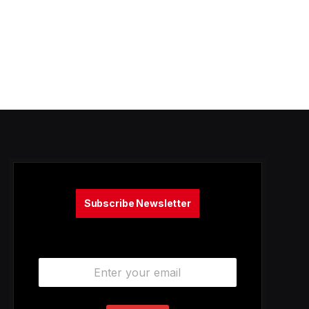
Subscribe Newsletter
E
m
a
i