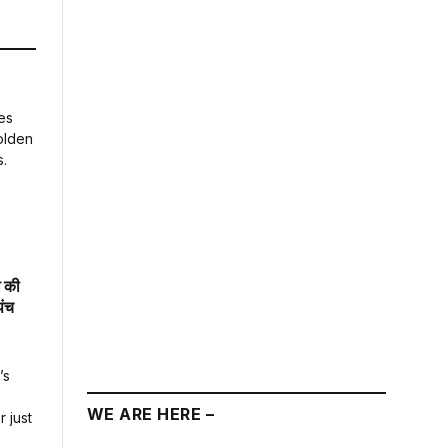
ा की
पंच
WE ARE HERE –