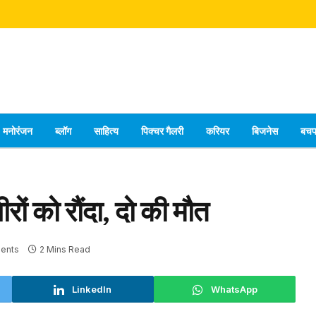
मनोरंजन
ब्लॉग
साहित्य
पिक्चर गैलरी
करियर
बिजनेस
बच
ीरों को रौंदा, दो की मौत
ents
2 Mins Read
LinkedIn
WhatsApp