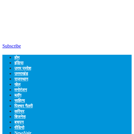
Subscribe
होम
इंडिया
उत्तर प्रदेश
उत्तराखंड
राजस्थान
खेल
मनोरंजन
ब्लॉग
साहित्य
पिक्चर गैलरी
करियर
बिजनेस
बचपन
वीडियो
NewsVoir