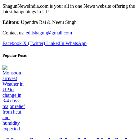
ShagunNewsIndia.com is your all in one News website offering the
latest happenings in UP.
Editors:
Upendra Rai & Neetu Singh
Contact us:
editshagun@gmail.com
Facebook
X (Twitter)
LinkedIn
WhatsApp
Popular Posts