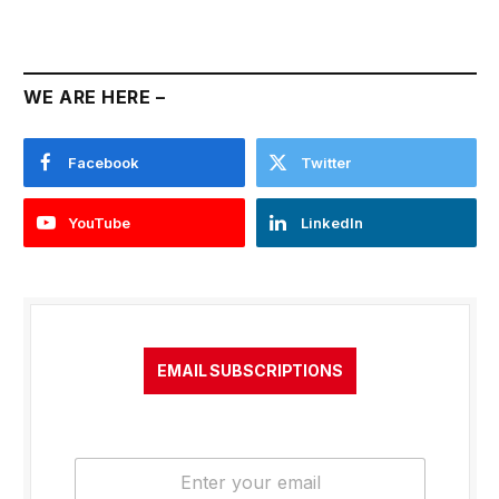
WE ARE HERE –
Facebook
Twitter
YouTube
LinkedIn
EMAIL SUBSCRIPTIONS
E
m