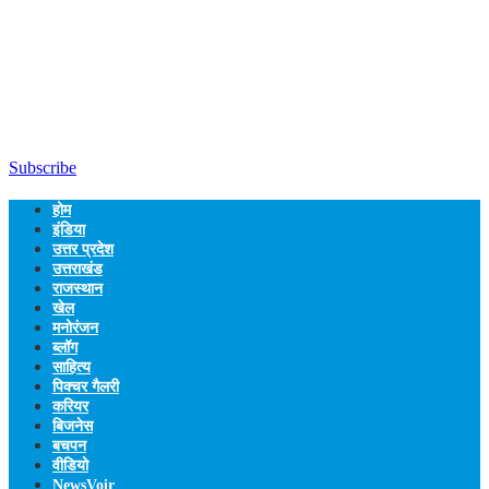
Subscribe
होम
इंडिया
उत्तर प्रदेश
उत्तराखंड
राजस्थान
खेल
मनोरंजन
ब्लॉग
साहित्य
पिक्चर गैलरी
करियर
बिजनेस
बचपन
वीडियो
NewsVoir