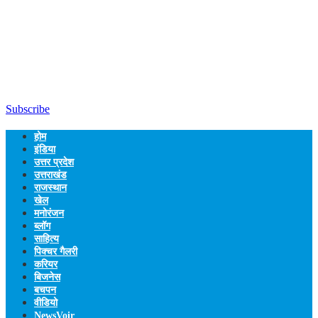
Subscribe
होम
इंडिया
उत्तर प्रदेश
उत्तराखंड
राजस्थान
खेल
मनोरंजन
ब्लॉग
साहित्य
पिक्चर गैलरी
करियर
बिजनेस
बचपन
वीडियो
NewsVoir