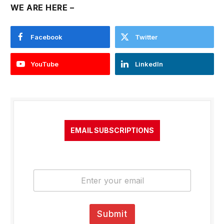
WE ARE HERE –
Facebook
Twitter
YouTube
LinkedIn
EMAIL SUBSCRIPTIONS
E
m
a
i
l
Submit
*