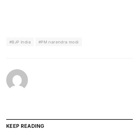
#BJP India
#PM narendra modi
KEEP READING