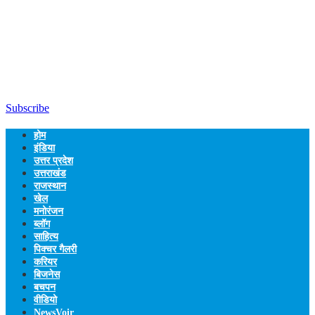
Subscribe
होम
इंडिया
उत्तर प्रदेश
उत्तराखंड
राजस्थान
खेल
मनोरंजन
ब्लॉग
साहित्य
पिक्चर गैलरी
करियर
बिजनेस
बचपन
वीडियो
NewsVoir