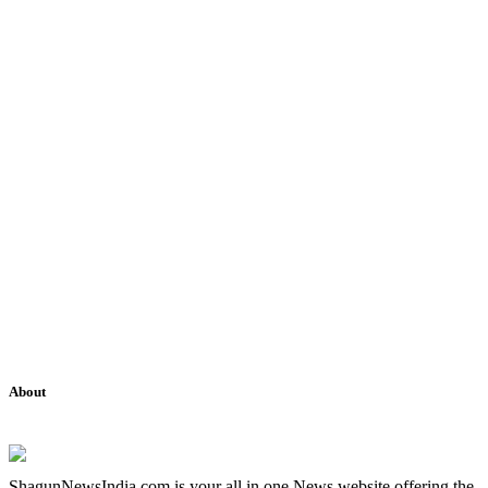
About
ShagunNewsIndia.com is your all in one News website offering the