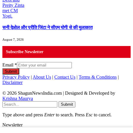
सनी देओल और प्रीति जिंटा ने सीएम योगी से की मुलाकात
August 7, 2026
Subscribe Newsletter
Email
*
Submit
Privacy Policy
|
About Us
|
Contact Us
|
Terms & Conditions
|
Disclaimer
© 2026 ShagunNewsIndia.com | Designed & Developed by
Krishna Maurya
Submit
Type above and press
Enter
to search. Press
Esc
to cancel.
Newsletter
Email
*