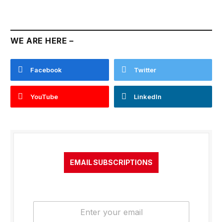
WE ARE HERE –
Facebook
Twitter
YouTube
LinkedIn
EMAIL SUBSCRIPTIONS
E
m