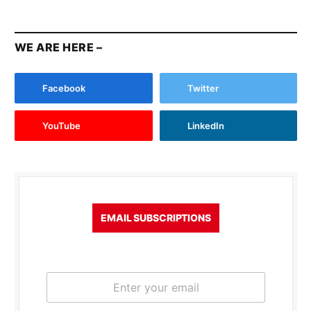
WE ARE HERE –
Facebook
Twitter
YouTube
LinkedIn
EMAIL SUBSCRIPTIONS
E
m
a