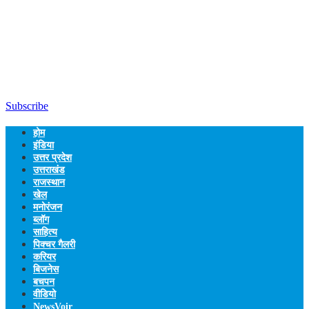
Subscribe
होम
इंडिया
उत्तर प्रदेश
उत्तराखंड
राजस्थान
खेल
मनोरंजन
ब्लॉग
साहित्य
पिक्चर गैलरी
करियर
बिजनेस
बचपन
वीडियो
NewsVoir