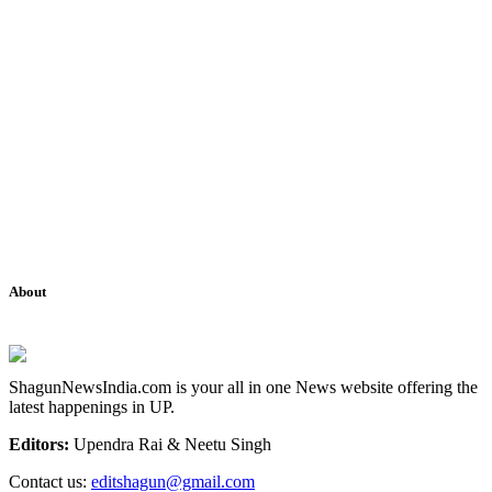
About
ShagunNewsIndia.com is your all in one News website offering the
latest happenings in UP.
Editors:
Upendra Rai & Neetu Singh
Contact us:
editshagun@gmail.com