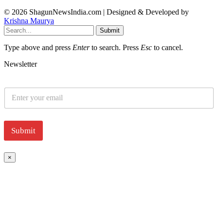
© 2026 ShagunNewsIndia.com | Designed & Developed by
Krishna Maurya
Submit
Type above and press
Enter
to search. Press
Esc
to cancel.
Newsletter
E
m
a
i
l
Submit
*
×