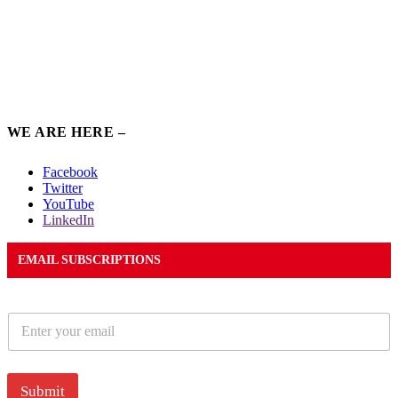
WE ARE HERE –
Facebook
Twitter
YouTube
LinkedIn
EMAIL SUBSCRIPTIONS
E
m
a
i
l
Submit