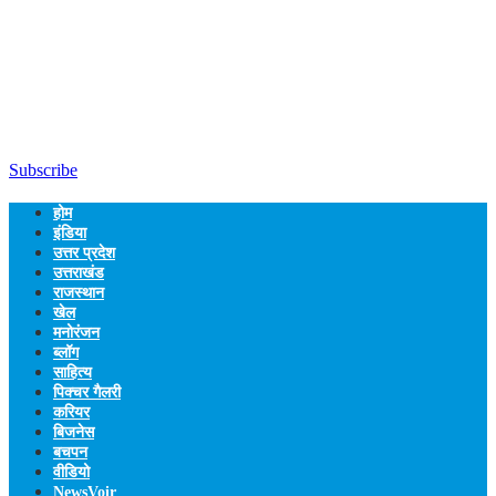
Subscribe
होम
इंडिया
उत्तर प्रदेश
उत्तराखंड
राजस्थान
खेल
मनोरंजन
ब्लॉग
साहित्य
पिक्चर गैलरी
करियर
बिजनेस
बचपन
वीडियो
NewsVoir